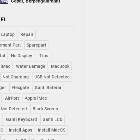
Cepat, Berpengalaman)
BEL
 Laptop
Repair
ement Part
Sparepart
tal
No Display
Tips
 iMac
Water Damage
MacBook
Not Charging
USB Not Detected
ger
Flexgate
Ganti Baterai
AirPort
Apple iMac
 Not Detected
Black Screen
t
Ganti Keyboard
Ganti LCD
DC
Install Apps
Install MacOS