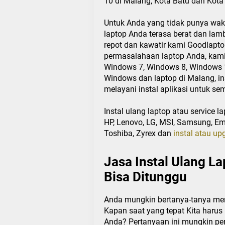
10 di Malang, Kota Batu dan Kot
Untuk Anda yang tidak punya wakt
laptop Anda terasa berat dan lamb
repot dan kawatir kami Goodlap
permasalahaan laptop Anda, kami
Windows 7, Windows 8, Windows 10
Windows dan laptop di Malang, i
melayani instal aplikasi untuk sem
Instal ulang laptop atau service la
HP, Lenovo, LG, MSI, Samsung, Ema
Toshiba, Zyrex dan
instal atau u
Jasa Instal Ulang L
Bisa Ditunggu
Anda mungkin bertanya-tanya men
Kapan saat yang tepat Kita harus
Anda? Pertanyaan ini mungkin per