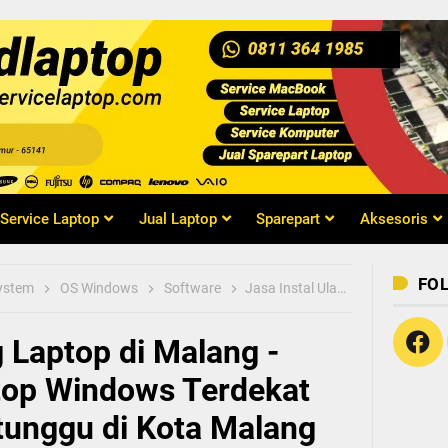
Book Malang, Service
aik, Cepat, Murah, Ber
 Malang
Service Laptop
Jual Laptop
Sparepart
Aksesoris
FO
System
OS Windows
Software
Jasa Instal Ulang Laptop di Malang - Upgrade OS Laptop Windows Terdekat Tercepat Bisa Ditunggu di Kota Malang
g Laptop di Malang -
top Windows Terdekat
tunggu di Kota Malang