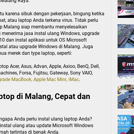
a Malang Raya.
u karena sibuk dengan pekerjaan, bingung ketika
at, atau laptop Anda terkena virus. Tidak perlu
top Malang siap membantu menyelesaikan
 menerima jasa instal ulang Windows, upgrade
 dan instal aplikasi untuk OS Microsoft
nstal atau upgrade Windows di Malang. Juga
ua merek dan type laptop, seperti:
ptop Acer, Asus, Advan, Apple, Axioo, BenQ, Dell,
chines, Forsa, Fujitsu, Gateway, Sony VAIO,
pgrade MacBook, Apple Mac Mini, iMac
.
aptop di Malang, Cepat dan
gapa Anda perlu instal ulang laptop Anda?
 instal ulang atau update Microsoft Windows
nah terlintas di benak Anda.