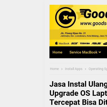
Service Mac
Malang Terb
Goodlaptop
Home
Service MacBook
Home
Install Apps
Operating 
Jasa Instal Ulan
Upgrade OS Lap
Tercepat Bisa Di