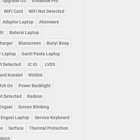
Upgrade OS
VivoBook Pro
WiFi Card
WiFi Not Detected
Adaptor Laptop
Alienware
ht
Baterai Laptop
harger
Bluescreen
Bunyi Beep
r Laptop
Ganti Pasta Laptop
t Detected
IC IO
LVDS
ard Konslet
NVIDIA
tch On
Power Backlight
t Detected
Radeon
Engsel
Screen Blinking
 Engsel Laptop
Service Keyboard
re
Surface
Thermal Protection
 BIOS