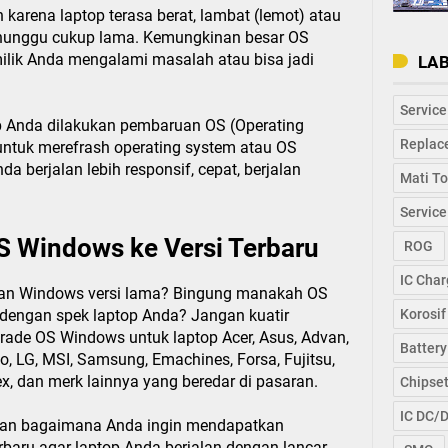
arena laptop terasa berat, lambat (lemot) atau
nunggu cukup lama. Kemungkinan besar OS
ilik Anda mengalami masalah atau bisa jadi
LA
Service
p Anda dilakukan pembaruan OS (Operating
Replac
 untuk merefrash operating system atau OS
a berjalan lebih responsif, cepat, berjalan
Mati To
Service
S Windows ke Versi Terbaru
ROG
IC Char
an Windows versi lama? Bingung manakah OS
 dengan spek laptop Anda? Jangan kuatir
Korosif
ade OS Windows untuk laptop Acer, Asus, Advan,
Battery
vo, LG, MSI, Samsung, Emachines, Forsa, Fujitsu,
x, dan merk lainnya yang beredar di pasaran.
Chipse
IC DC/
an bagaimana Anda ingin mendapatkan
baru agar laptop Anda berjalan dengan lancar