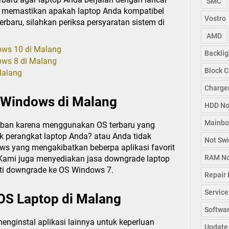
SMC
 memastikan apakah laptop Anda kompatibel
Vostro
rbaru, silahkan periksa persyaratan sistem di
AMD
ows 10 di Malang
Backlig
ows 8 di Malang
Block C
Malang
Charge
 Windows di Malang
HDD No
Mainbo
mban karena menggunakan OS terbaru yang
pek perangkat laptop Anda? atau Anda tidak
Not Swi
s yang mengakibatkan beberpa aplikasi favorit
RAM No
? Kami juga menyediakan jasa downgrade laptop
erti downgrade ke OS Windows 7.
Repair 
Service
 OS Laptop di Malang
Softwa
nginstal aplikasi lainnya untuk keperluan
Update