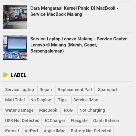
Cara Mengatasi Kernel Panic Di MacBook -
Service MacBook Malang
Service Laptop Lenovo Malang - Service Center
Lenovo di Malang (Murah, Cepat,
Berpengalaman)
LABEL
Service Laptop
Repair
Replacement Part
Sparepart
Mati Total
No Display
Tips
Service iMac
Water Damage
MacBook
ROG
Not Charging
USB Not Detected
IC Charger
Flexgate
Ganti Baterai
Korosif
AirPort
Apple iMac
Battery Not Detected