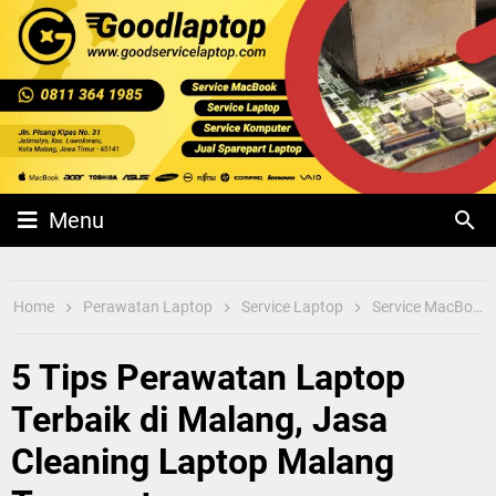
Service MacBook
Malang, Service
Laptop Malang
Terbaik, Cepat, Murah,
Menu
Bergaransi -
Home
Perawatan Laptop
Service Laptop
Service MacBook
Goodlaptop Malang
5 Tips Perawatan Laptop
Terbaik di Malang, Jasa
Cleaning Laptop Malang