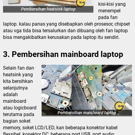
kisi-kisi yang
Pembersihan heatsink laptop
menempel
pada fan
laptop. kalau panas yang disebapkan oleh prosesor, chipset
atau vga tida bisa tersalurkan dan dibuang oleh fan laptop
bisa mengakibatkan kerusakan pada laptop itu sendiri.
3. Pembersihan mainboard laptop
Selain fan dan
heatsink yang
kita bersihkan
selanjutnya
adalah
mainboard
atau logicboard
Pembersihan mainboard laptop
terutama pada
bagian soket
memory, soket LCD/LED, kan beberapa konektor kabel
flexsibel, konektor DC, beberapa port USB, port audio,