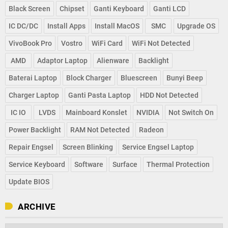
Black Screen
Chipset
Ganti Keyboard
Ganti LCD
IC DC/DC
Install Apps
Install MacOS
SMC
Upgrade OS
VivoBook Pro
Vostro
WiFi Card
WiFi Not Detected
AMD
Adaptor Laptop
Alienware
Backlight
Baterai Laptop
Block Charger
Bluescreen
Bunyi Beep
Charger Laptop
Ganti Pasta Laptop
HDD Not Detected
IC IO
LVDS
Mainboard Konslet
NVIDIA
Not Switch On
Power Backlight
RAM Not Detected
Radeon
Repair Engsel
Screen Blinking
Service Engsel Laptop
Service Keyboard
Software
Surface
Thermal Protection
Update BIOS
ARCHIVE